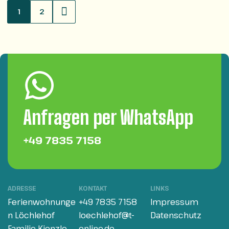
1
2
Anfragen per WhatsApp
+49 7835 7158
ADRESSE
KONTAKT
LINKS
Ferienwohnunge
+49 7835 7158
Impressum
n Löchlehof
loechlehof@t-
Datenschutz
Familie Kienzle
online.de