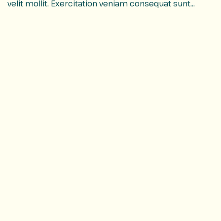
Wilderness
velit mollit. Exercitation veniam consequat sunt
nostrud amet…